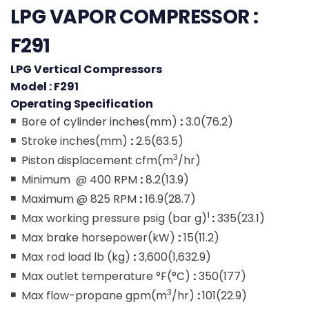
LPG VAPOR COMPRESSOR :
F291
LPG Vertical Compressors
Model : F291
Operating Specification
◾
Bore of cylinder inches(mm)
:
3.0(76.2)
◾
Stroke inches(mm)
:
2.5(63.5)
3
◾
Piston displacement cfm(m
/hr)
◾
Minimum @ 400 RPM
:
8.2(13.9)
◾
Maximum @ 825 RPM
:
16.9(28.7)
1
◾
Max working pressure psig (bar g)
:
335(23.1)
◾
Max brake horsepower(kW)
:
15(11.2)
◾
Max rod load lb (kg)
:
3,600(1,632.9)
◾
Max outlet temperature °F(°C)
:
350(177)
3
◾
Max flow-propane gpm(m
/hr)
:
101(22.9)