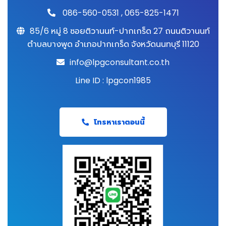
086-560-0531
,
065-825-1471
85/6 หมู่ 8 ซอยติวานนท์-ปากเกร็ด 27 ถนนติวานนท์
ตำบลบางพูด อำเภอปากเกร็ด จังหวัดนนทบุรี 11120
info@lpgconsultant.co.th
Line ID : lpgcon1985
โทรหาเราตอนนี้