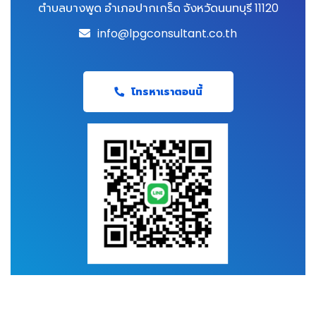
ตำบลบางพูด อำเภอปากเกร็ด จังหวัดนนทบุรี 11120
info@lpgconsultant.co.th
โทรหาเราตอนนี้