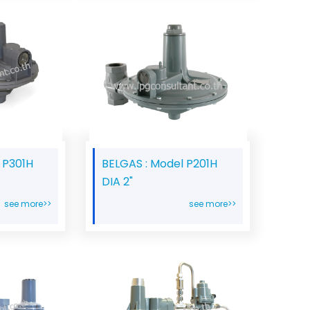
 P301H
BELGAS : Model P201H
DIA 2"
see more>>
see more>>