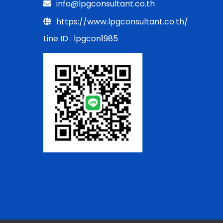
info@lpgconsultant.co.th
https://www.lpgconsultant.co.th/
Line ID : lpgcon1985