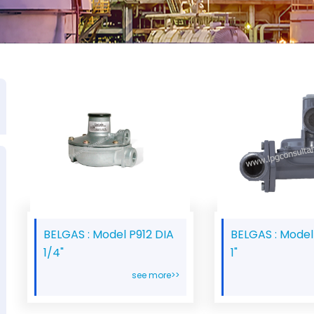
BELGAS : Model P912 DIA
BELGAS : Model
1/4"
1"
see more>>