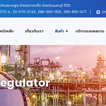
ตำบลบางพูด อำเภอปากเกร็ด จังหวัดนนทบุรี 11120
372-4
,
02-070-3749
,
086-560-0531
,
065-825-1471
Lin
หน้าหลัก
เกี่ยวกับเรา
สินค้า
บริการและผลงาน
Regulator