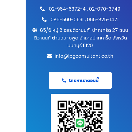
02-964-6372-4
,
02-070-3749
086-560-0531
,
065-825-1471
85/6 หมู่ 8 ซอยติวานนท์-ปากเกร็ด 27 ถนน
ติวานนท์ ตำบลบางพูด อำเภอปากเกร็ด จังหวัด
นนทบุรี 11120
info@lpgconsultant.co.th
โทรหาเราตอนนี้