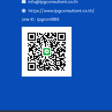
info@lpgconsultant.co.th
https://www.lpgconsultant.co.th/
Line ID : lpgcon1985