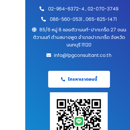
02-964-6372-4
,
02-070-3749
086-560-0531
,
065-825-1471
85/6 หมู่ 8 ซอยติวานนท์-ปากเกร็ด 27 ถนน
ติวานนท์ ตำบลบางพูด อำเภอปากเกร็ด จังหวัด
นนทบุรี 11120
info@lpgconsultant.co.th
โทรหาเราตอนนี้