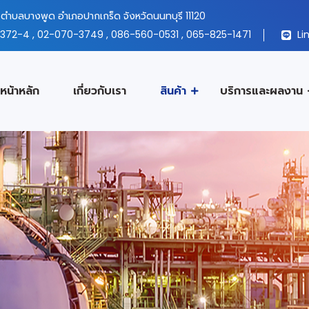
ตำบลบางพูด อำเภอปากเกร็ด จังหวัดนนทบุรี 11120
372-4
,
02-070-3749
,
086-560-0531
,
065-825-1471
Lin
หน้าหลัก
เกี่ยวกับเรา
สินค้า
บริการและผลงาน