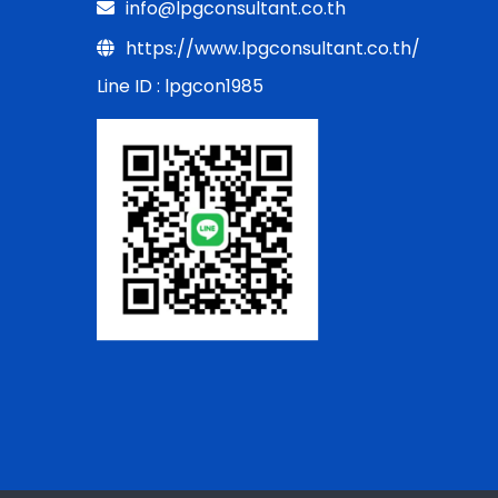
info@lpgconsultant.co.th
https://www.lpgconsultant.co.th/
Line ID : lpgcon1985