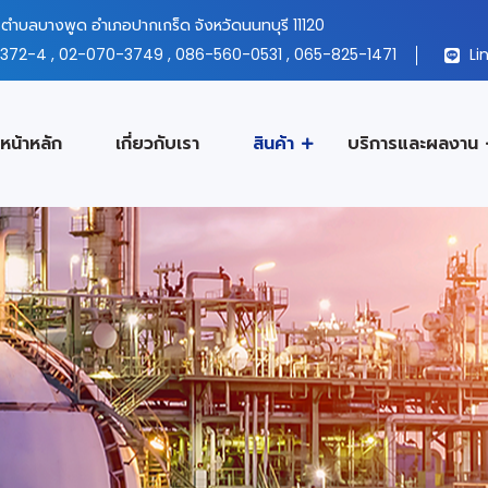
ตำบลบางพูด อำเภอปากเกร็ด จังหวัดนนทบุรี 11120
372-4
,
02-070-3749
,
086-560-0531
,
065-825-1471
Lin
หน้าหลัก
เกี่ยวกับเรา
สินค้า
บริการและผลงาน