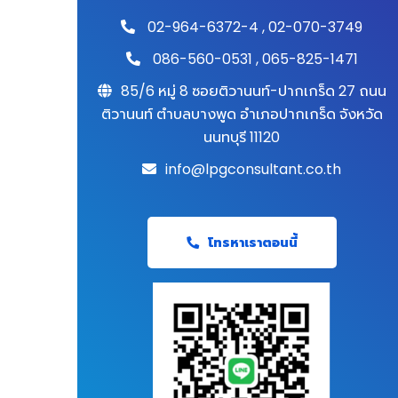
02-964-6372-4
,
02-070-3749
086-560-0531
,
065-825-1471
85/6 หมู่ 8 ซอยติวานนท์-ปากเกร็ด 27 ถนน
ติวานนท์ ตำบลบางพูด อำเภอปากเกร็ด จังหวัด
นนทบุรี 11120
info@lpgconsultant.co.th
โทรหาเราตอนนี้