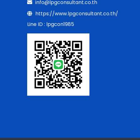
info@lpgconsultant.co.th
https://www.lpgconsultant.co.th/
Line ID : lpgcon1985