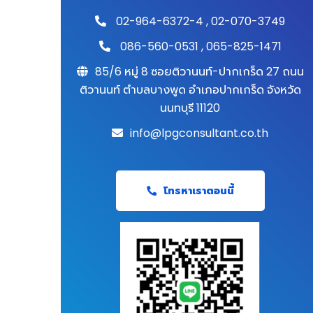
02-964-6372-4
,
02-070-3749
086-560-0531
,
065-825-1471
85/6 หมู่ 8 ซอยติวานนท์-ปากเกร็ด 27 ถนน
ติวานนท์ ตำบลบางพูด อำเภอปากเกร็ด จังหวัด
นนทบุรี 11120
info@lpgconsultant.co.th
โทรหาเราตอนนี้