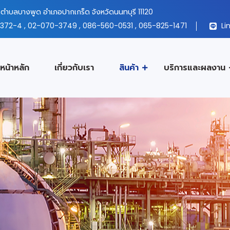
ตำบลบางพูด อำเภอปากเกร็ด จังหวัดนนทบุรี 11120
372-4
,
02-070-3749
,
086-560-0531
,
065-825-1471
Lin
หน้าหลัก
เกี่ยวกับเรา
สินค้า
บริการและผลงาน